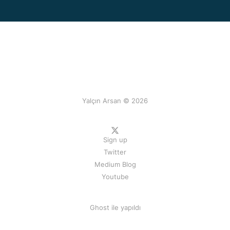
Yalçın Arsan © 2026
Sign up
Twitter
Medium Blog
Youtube
Ghost
ile yapıldı