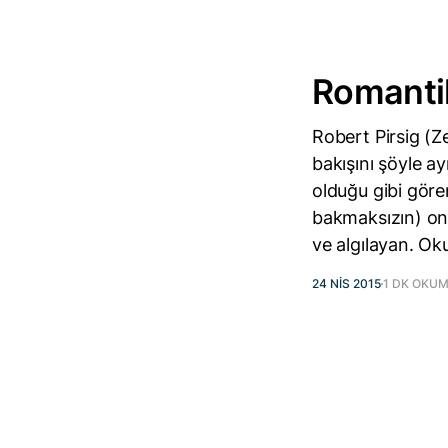
Romantik
Robert Pirsig (Z
bakışını şöyle a
olduğu gibi göre
bakmaksızın) onu
ve algılayan. Ok
24 NIS 2015
1 DK OKU