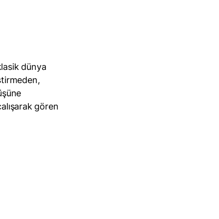
klasik dünya
ştirmeden,
nüşüne
çalışarak gören