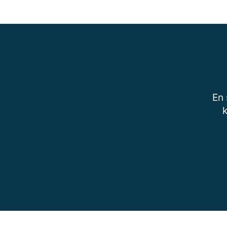
En 
k