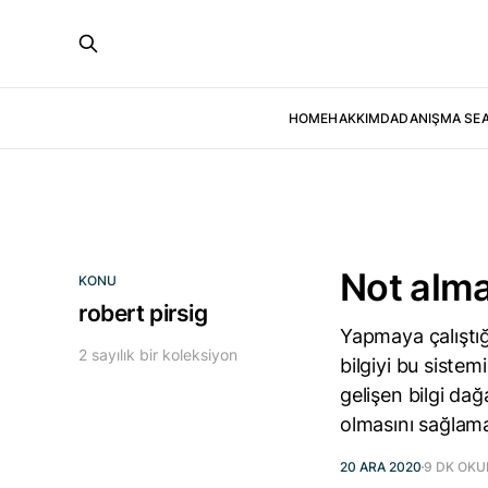
HOME
HAKKIMDA
DANIŞMA SE
Not alma
KONU
robert pirsig
Yapmaya çalıştığ
2 sayılık bir koleksiyon
bilgiyi bu sistem
gelişen bilgi dağ
olmasını sağlam
20 ARA 2020
9 DK OK