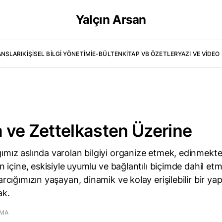
Yalçın Arsan
ANSLARI
KIŞISEL BILGI YÖNETIMI
E-BÜLTEN
KITAP VB ÖZETLER
YAZI VE VIDEO 
 ve Zettelkasten Üzerine
ımız aslında varolan bilgiyi organize etmek, edinmek
in içine, eskisiyle uyumlu ve bağlantılı biçimde dahil e
arcığımızın yaşayan, dinamik ve kolay erişilebilir bir ya
ak.
UMA