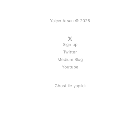
Yalçın Arsan © 2026
Sign up
Twitter
Medium Blog
Youtube
Ghost
ile yapıldı
--- Yalçın Arsan'ın şahsi web sitesi, tüm hakları saklıdır ©
2002 - 2026 --- Kurumsal web sitesi
Arsan Danışmanlık