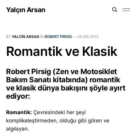
Yalçın Arsan
BY
YALCIN ARSAN
IN
ROBERT PIRSIG
—
24 NIS 2015
Romantik ve Klasik
Robert Pirsig (Zen ve Motosiklet
Bakım Sanatı kitabında) romantik
ve klasik dünya bakışını şöyle ayırt
ediyor:
Romantik:
Çevresindeki her şeyi
komplikeleştirmeden, olduğu gibi gören ve
algılayan.