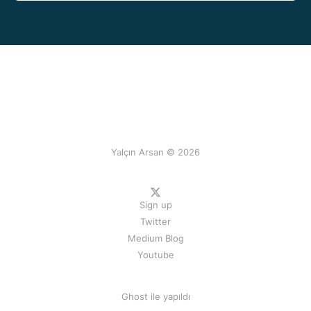
Yalçın Arsan © 2026
Sign up
Twitter
Medium Blog
Youtube
Ghost
ile yapıldı