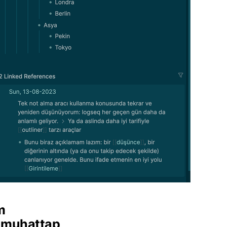
m
a muhattap