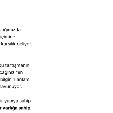
stığımızda
biçimine
arşılık geliyor;
bu tartışmanın
cağınız "en
 bilginin anlamlı
 savunuyor.
ir yapıya sahip
r varlığa sahip
.