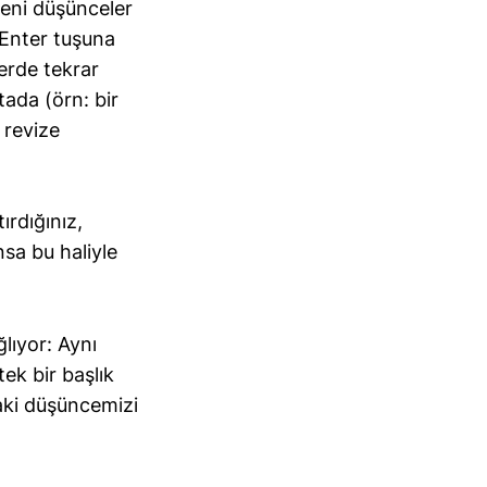
yeni düşünceler
 Enter tuşuna
erde tekrar
tada (örn: bir
 revize
ırdığınız,
nsa bu haliyle
lıyor: Aynı
ek bir başlık
aki düşüncemizi