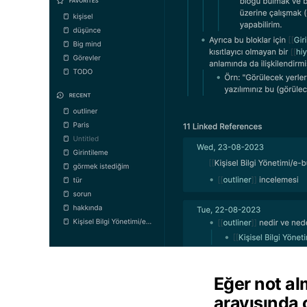
Eğer not a
arayışında 