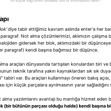
En küçük bilgi birimi (smallest unit of information) nedir?
Yapı
lok'
diye tabir ettiğimiz kavram aslında enter'a her ba
 paragraf. Not alma çözümlerimizi, aklımızın çalışma 
alojiden gidersek her blok, aklımızdaki bir düşünceye k
er paragraf) kendi başına bağımsız bir düşünce.
ma araçları dünyasında tartışılan konulardan biri ve 
unun teknik tarafına yakın kaynaklardan sık sık duya
i" tabiri var. Bu araçları kullanmayı öneren bakış açısı,
ması için küçük parçalara ayrılmasının yarar sağladığını
t alma yazılımlarını avantajı bu mantığa hizmet eden b
k (bir bütünün parçası olduğu halde) kendi başına bi