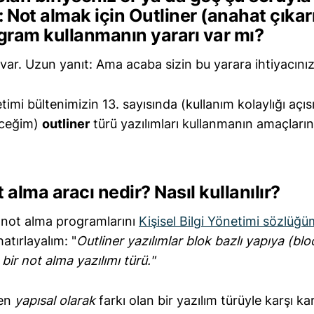
: Not almak için Outliner (anahat çıka
ogram kullanmanın yararı var mı?
 var. Uzun yanıt: Ama acaba sizin bu yarara ihtiyacını
etimi bültenimizin 13. sayısında (kullanım kolaylığı açıs
eceğim)
outliner
türü yazılımları kullanmanın amaçları
 alma aracı nedir? Nasıl kullanılır?
r not alma programlarını
Kişisel Bilgi Yönetimi sözlüğ
atırlayalım: "
Outliner yazılımlar blok bazlı yapıya (bl
bir not alma yazılımı türü."
den
yapısal olarak
farkı olan bir yazılım türüyle karşı ka