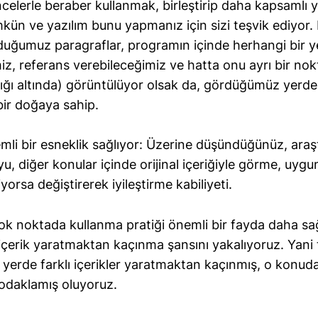
celerle beraber kullanmak, birleştirip daha kapsamlı 
ün ve yazılım bunu yapmanız için sizi teşvik ediyor.
duğumuz paragraflar, programın içinde herhangi bir y
iz, referans verebileceğimiz ve hatta onu ayrı bir nok
ığı altında) görüntülüyor olsak da, gördüğümüz yerde
bir doğaya sahip.
mli bir esneklik sağlıyor: Üzerine düşündüğünüz, araşt
u, diğer konular içinde orijinal içeriğiyle görme, uygu
orsa değiştirerek iyileştirme kabiliyeti.
 çok noktada kullanma pratiği önemli bir fayda daha sağ
çerik yaratmaktan kaçınma şansını yakalıyoruz. Yani t
 yerde farklı içerikler yaratmaktan kaçınmış, o konud
 odaklamış oluyoruz.