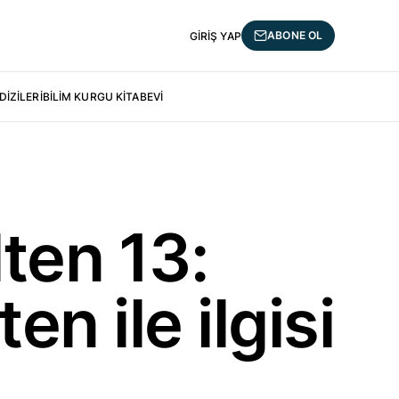
ABONE OL
GIRIŞ YAP
DIZILERI
BILIM KURGU KİTABEVI
lten 13:
en ile ilgisi