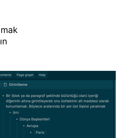
almak
ın