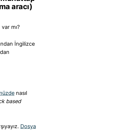
rma aracı)
z var mı?
ından İngilizce
ndan
ümüzde
nasıl
ock based
rşıyayız.
Dosya