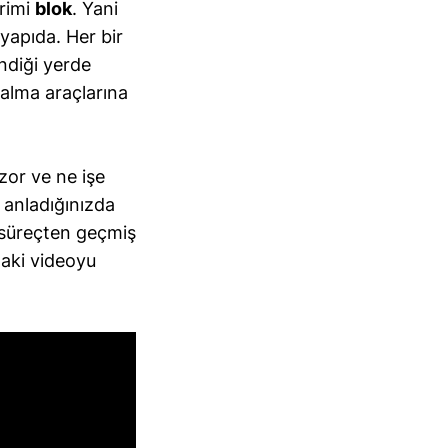
irimi
blok
. Yani
yapıda. Her bir
ndiği yerde
 alma araçlarına
zor ve ne işe
 anladığınızda
u süreçten geçmiş
daki videoyu