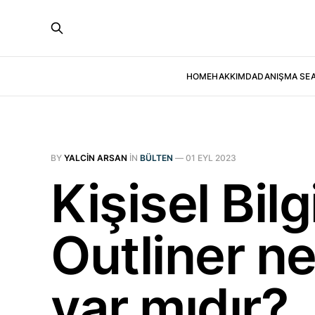
HOME
HAKKIMDA
DANIŞMA SE
BY
YALCIN ARSAN
IN
BÜLTEN
—
01 EYL 2023
Kişisel Bil
Outliner ned
var mıdır?