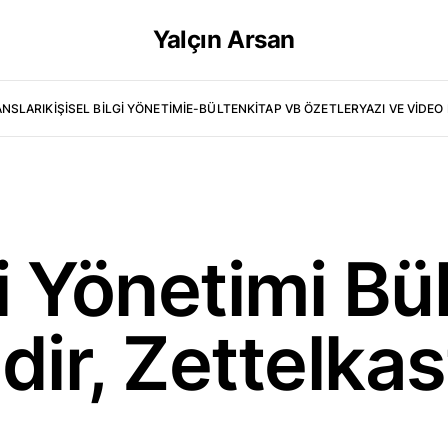
Yalçın Arsan
ANSLARI
KIŞISEL BILGI YÖNETIMI
E-BÜLTEN
KITAP VB ÖZETLER
YAZI VE VIDEO 
gi Yönetimi Bü
ir, Zettelkast