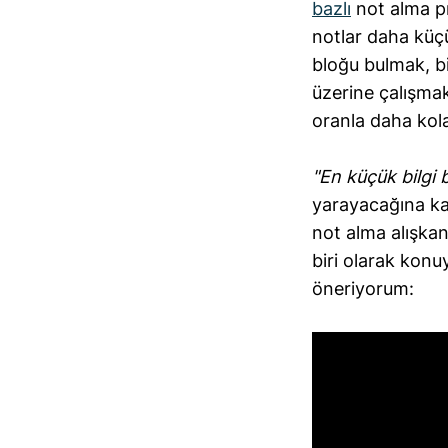
bazlı
not alma pr
notlar daha küçü
bloğu bulmak, b
üzerine çalışmak
oranla daha kol
"En küçük bilgi b
yarayacağına ka
not alma alışkanl
biri olarak konu
öneriyorum: