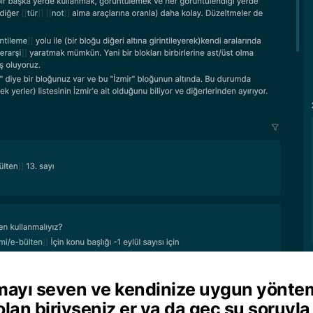
lmayı seven ve kendinize uygun yönte
olan biriyseniz er ya da geç şu soruyl