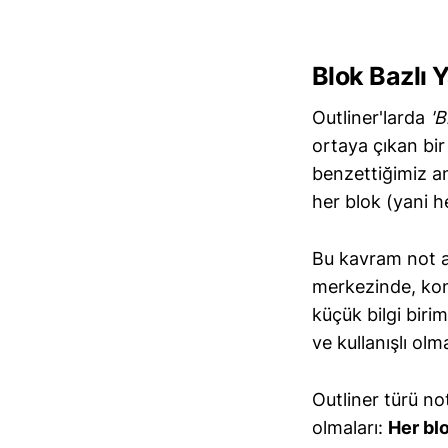
Blok Bazlı 
Outliner'larda
'B
ortaya çıkan bir
benzettiğimiz an
her blok (yani h
Bu kavram not al
merkezinde, kon
küçük bilgi birim
ve kullanışlı ol
Outliner türü no
olmaları:
Her blo