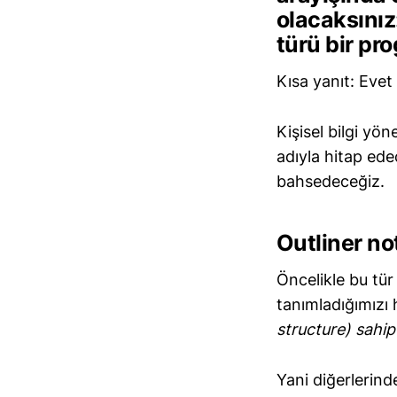
olacaksınız
türü bir pr
Kısa yanıt: Evet
Kişisel bilgi yön
adıyla hitap ed
bahsedeceğiz.
Outliner not
Öncelikle bu tü
tanımladığımızı h
structure) sahip 
Yani diğerlerin