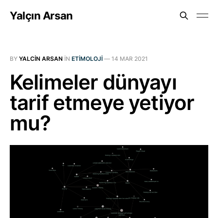
Yalçın Arsan
BY
YALCIN ARSAN
IN
ETIMOLOJI
—
14 MAR 2021
Kelimeler dünyayı
tarif etmeye yetiyor
mu?