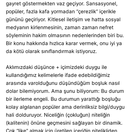
gayret göstermekten vaz geçiyor. Sansasyonel,
popüler, fazla kafa yormadan “çerezlik” içerikle
gününü geçiriyor. Kitlesel iletişim ve hatta sosyal
medyanın kirlenmesinin, zaman zaman nefret
söyleminin hakim olmasının nedenlerinden biri bu.
Bir konu hakkında hızlıca karar vermek, onu iyi ya
da kötü olarak sınıflandırmak istiyoruz.
Aklımızdaki düşünce + içimizdeki duygu ile
kullandığımız kelimelerle ifade edebildiğimiz
arasında varolduğunu düşündüğüm boşluk nasıl
dolar bilemiyorum. Ama şunu biliyorum: Bu durum
bir ilerleme engeli. Bu durumun yarattığı boşluğu
kolay algılanan popüler ama derinliksiz bilgi/duygu
hali dolduruyor. Niceliğin (çokluğun) niteliğin
(kalitenin) önüne geçmesini sağlayan bir dinamik.
Çok “like” almak için üretilen içeriğin nitelikliden