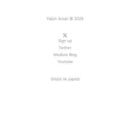
Yalçın Arsan © 2026
Sign up
Twitter
Medium Blog
Youtube
Ghost
ile yapıldı
--- Yalçın Arsan'ın şahsi web sitesi, tüm hakları saklıdır ©
2002 - 2026 --- Kurumsal web sitesi
Arsan Danışmanlık