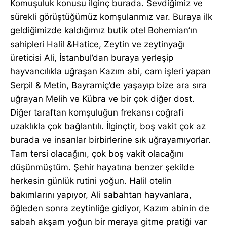
Komuşuluk konusu ilginç burada. Sevdiğimiz ve
sürekli görüştüğümüz komşularımız var. Buraya ilk
geldiğimizde kaldığımız butik otel Bohemian’ın
sahipleri Halil &Hatice, Zeytin ve zeytinyağı
üreticisi Ali, İstanbul’dan buraya yerleşip
hayvancılıkla uğraşan Kazım abi, cam işleri yapan
Serpil & Metin, Bayramiç’de yaşayıp bize ara sıra
uğrayan Melih ve Kübra ve bir çok diğer dost.
Diğer taraftan komşuluğun frekansı coğrafi
uzaklıkla çok bağlantılı. İlginçtir, boş vakit çok az
burada ve insanlar birbirlerine sık uğrayamıyorlar.
Tam tersi olacağını, çok boş vakit olacağını
düşünmüştüm. Şehir hayatına benzer şekilde
herkesin günlük rutini yoğun. Halil otelin
bakımlarını yapıyor, Ali sabahtan hayvanlara,
öğleden sonra zeytinliğe gidiyor, Kazım abinin de
sabah akşam yoğun bir meraya gitme pratiği var