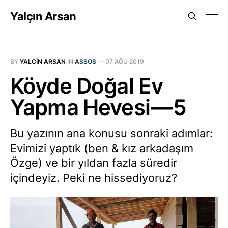
Yalçın Arsan
BY
YALCIN ARSAN
IN
ASSOS
—
07 AĞU 2019
Köyde Doğal Ev
Yapma Hevesi — 5
Bu yazının ana konusu sonraki adımlar:
Evimizi yaptık (ben & kız arkadaşım
Özge) ve bir yıldan fazla süredir
içindeyiz. Peki ne hissediyoruz?