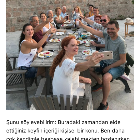
Şunu söyleyebilirim: Buradaki zamandan elde
ettiğiniz keyfin içeriği kişisel bir konu. Ben daha
çok kendimle başbaşa kalabilmekten hoşlanırken,