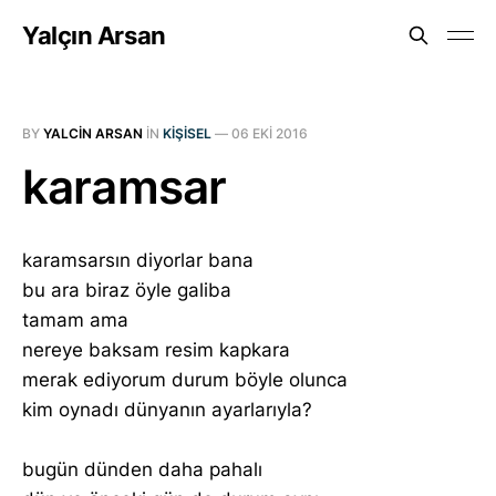
Yalçın Arsan
BY
YALCIN ARSAN
IN
KIŞISEL
—
06 EKI 2016
karamsar
karamsarsın diyorlar bana
bu ara biraz öyle galiba
tamam ama
nereye baksam resim kapkara
merak ediyorum durum böyle olunca
kim oynadı dünyanın ayarlarıyla?
bugün dünden daha pahalı