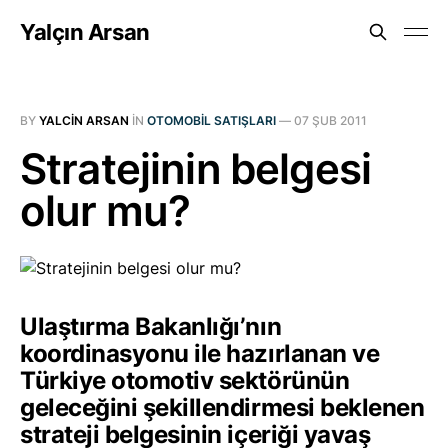
Yalçın Arsan
BY
YALCIN ARSAN
IN
OTOMOBIL SATIŞLARI
—
07 ŞUB 2011
Stratejinin belgesi
olur mu?
Ulaştırma Bakanlığıʼnın
koordinasyonu ile hazırlanan ve
Türkiye otomotiv sektörünün
geleceğini şekillendirmesi beklenen
strateji belgesinin içeriği yavaş