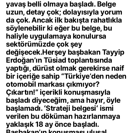
yavaş belli olmaya başladı. Belge
uzun, detay çok; dolayısıyla yorum
da çok. Ancak ilk bakışta rahatlıkla
söylenebilir ki eğer bu belge, bu
haliyle uygulamaya konulursa
sektörümüzde çok şey
değişecek.
Herşey başbakan Tayyip
Erdoğanʼın Tüsiad toplantısında
yaptığı, dürüst olmak gerekirse naif
bir içeriğe sahip “Türkiyeʼden neden
otomobil markası çıkmıyor?
Çıkartın!” içerikli konuşmasıyla
başladı diyeceğim, ama hayır, öyle
başlamadı. ʻStrateji belgesiʻ ismi
verilen bu döküman hazırlanmaya
yaklaşık 18 ay önce başladı.
Başbakanʼın konuşması ulusal